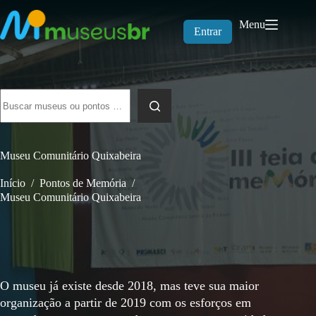
Pular
para
Menu
o
Entrar
conteúdo
Sem
resultados
Museu Comunitário Quixabeira
Início
/
Pontos de Memória
/
Museu Comunitário Quixabeira
O museu já existe desde 2018, mas teve sua maior
organização a partir de 2019 com os esforços em