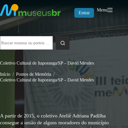
Pular
para
Menu
o
Entrar
conteúdo
Sem
resultados
Coletivo Cultural de Itaporanga/SP – David Mendes
Início
/
Pontos de Memória
/
Coletivo Cultural de Itaporanga/SP – David Mendes
A partir de 2015, o coletivo Ateliê Adriana Padilha
consegue a união de alguns moradores do município