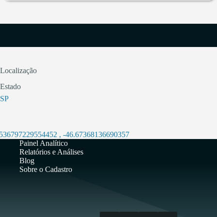
Localização
Estado
SP
.536797229554452
,
-46.67368136690357
Painel Analítico
Relatórios e Análises
Blog
Sobre o Cadastro