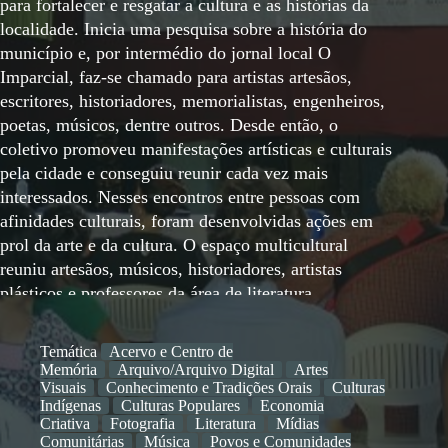
para fortalecer e resgatar a cultura e as histórias da
localidade. Inicia uma pesquisa sobre a história do
município e, por intermédio do jornal local O
Imparcial, faz-se chamado para artistas artesãos,
escritores, historiadores, memorialistas, engenheiros,
poetas, músicos, dentre outros. Desde então, o
coletivo promoveu manifestações artísticas e culturais
pela cidade e conseguiu reunir cada vez mais
interessados. Nesses encontros entre pessoas com
afinidades culturais, foram desenvolvidas ações em
prol da arte e da cultura. O espaço multicultural
reuniu artesãos, músicos, historiadores, artistas
plásticos e professores da área de literatura
contribuem para o desenvolvimento ao longo desse
período de existência. Os efeitos sociais e culturais
Temática
Acervo e Centro de
têm se manifestado por intermédio das atividades e
Memória
Arquivo/Arquivo Digital
Artes
dos movimentos realizados para a valorização do
Visuais
Conhecimento e Tradições Orais
Culturas
Indígenas
Culturas Populares
Economia
patrimônio cultural e das memórias das comunidades
Criativa
Fotografia
Literatura
Mídias
do território do município de Itaporanga – SP. Era um
Comunitárias
Música
Povos e Comunidades