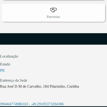
Parcerias
Localização
Estado
PR
Endereço da Sede
Rua José D M de Carvalho, 184 Pilarzinho, Curitiba
.399404774986163
,
-49.29105373204386