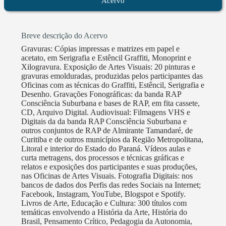
Acervo
com objetivo de estabelecer como permanente o
Atelier de Gravura e Graffiti e sua biblioteca.
Breve descrição do Acervo
Gravuras: Cópias impressas e matrizes em papel e
acetato, em Serigrafia e Estêncil Graffiti, Monoprint e
Xilogravura. Exposição de Artes Visuais: 20 pinturas e
gravuras emolduradas, produzidas pelos participantes das
Oficinas com as técnicas do Graffiti, Estêncil, Serigrafia e
Desenho. Gravações Fonográficas: da banda RAP
Consciência Suburbana e bases de RAP, em fita cassete,
CD, Arquivo Digital. Audiovisual: Filmagens VHS e
Digitais da da banda RAP Consciência Suburbana e
outros conjuntos de RAP de Almirante Tamandaré, de
Curitiba e de outros municípios da Região Metropolitana,
Litoral e interior do Estado do Paraná. Vídeos aulas e
curta metragens, dos processos e técnicas gráficas e
relatos e exposições dos participantes e suas produções,
nas Oficinas de Artes Visuais. Fotografia Digitais: nos
bancos de dados dos Perfis das redes Sociais na Internet;
Facebook, Instagram, YouTube, Blogspot e Spotify.
Livros de Arte, Educação e Cultura: 300 títulos com
temáticas envolvendo a História da Arte, História do
Brasil, Pensamento Crítico, Pedagogia da Autonomia,