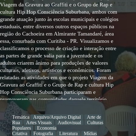
Viagem da Gravura ao Graffiti e o Grupo de Rap e
cultura Hip Hop Consciência Suburbana, ambos com
grande atuação junto às escolas municipais e colégios
estaduais, entre diversos outros espaços públicos na
região do Cachoeira em Almirante Tamandaré, área
essa, conurbada com Curitiba - PR. Visualizamos e
classificamos o processo de criação e interação entre
as partes de grande valia para a juventude e os
adultos criarem ânimo para produções de valores
culturais, afetivos, artísticos e econômicos. Foram
relatadas as atividades em que o projeto Viagem da
Gravura ao Graffiti e o Grupo de Rap e cultura Hip
Hop Consciência Suburbana participaram e
promoveram nas comunidades daquele território,
como, os bens sucedidos eventos em espaços públicos
municipais entre feiras, cursos e eventos, expondo
Temática
Arquivo/Arquivo Digital
Arte de
músicas, gravuras e grafittis, em camisetas impressas,
Rua
Artes Visuais
Audiovisual
Culturas
seu acervo de matrizes e estampas inéditas dentro do
Populares
Economia
Criativa
Fotografia
Literatura
Mídias
ambiente comunitário, aprofundando experiências