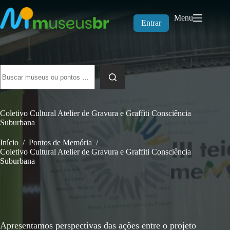
Pular
para
Menu
o
Entrar
conteúdo
Sem
resultados
Coletivo Cultural Atelier de Gravura e Graffiti Consciência
Suburbana
Início
/
Pontos de Memória
/
Coletivo Cultural Atelier de Gravura e Graffiti Consciência
Suburbana
Apresentamos perspectivas das ações entre o projeto