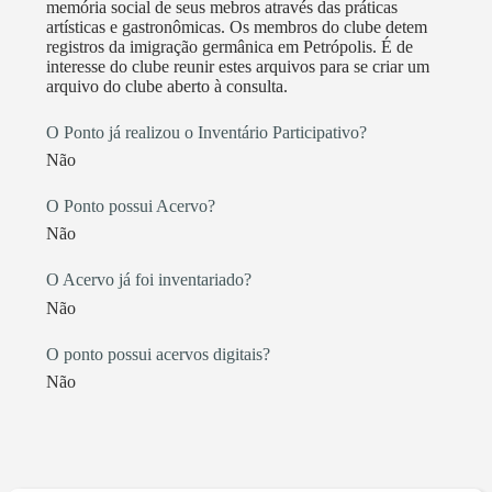
existência. Já no ano de sua fundação, foi editado o
memória social de seus mebros através das práticas
primeiro número do “Suplemento do Clube 29 de
artísticas e gastronômicas. Os membros do clube detem
registros da imigração germânica em Petrópolis. É de
Junho” anexo a edição do Jornal Tribuna de
interesse do clube reunir estes arquivos para se criar um
Petrópolis e aberto um curso de língua alemã. Em
arquivo do clube aberto à consulta.
1961 foi criado o “Grupo de Danças Antigas”,
composto por 12 casais que apresentavam suas
O Ponto já realizou o Inventário Participativo?
polkas, valsas, schottisch, mazurkas e rheinländer,
Não
danças que foram trazidas pelos colonos e que
O Ponto possui Acervo?
caracterizavam os bailes de outrora. Através de
Não
pesquisas, constatamos que este grupo de danças foi o
segundo oficialmente em atividades na cidade, visto
O Acervo já foi inventariado?
que, o primeiro surgiu no ano de 1935 entre os alunos
Não
da antiga Deutscher Evangelische Gemeindeschule
(Escola da Comunidade Evangélica Alemã) da Igreja
O ponto possui acervos digitais?
Luterana em Petrópolis. No decorrer dos anos
Não
também foram feitas várias exposições de fotos e
documentos; projeções de filmes alemães; excursões;
palestras; concurso de trovas e poesias; criação do I
Salão Petropolitano de Pintura “Júlio Frederico