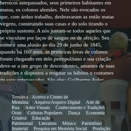
heroicos antepassados, seus primeiros habitantes em
massa, os colonos alemães. Nele são evocados os
que, com árduo trabalho, desbravaram as então matas
virgens, construindo suas casas e do solo tirando o
próprio sustento. A nós juntam-se todos aqueles que
se vinculam por laços de sangue ou de afeição. Seu
nome é uma alusão ao dia 29 de junho de 1845,
quando há 160 anos, as primeiras levas de colonos
foram chegando em solo petropolitano e sua criação
deve-se a um grupo de descendentes, amantes de suas
tradições e dispostos a resgatar os hábitos e costumes
de seus antepassados. São eles: Guilherme Auler,
Manoel Walter Bechtlufft, Pedro Hees, Dulce
Carolina Becker, Guilherme Kreischer, Carlos Beck,
Temática
Acervo e Centro de
Maria Carolina Pfeiffer, Adão Pelz Filho, Mansueto
Memória
Arquivo/Arquivo Digital
Arte de
Weber e Ernesto Schön. A instalação solene do Clube
Rua
Artes Visuais
Conhecimento e Tradições
Orais
Culturas Populares
Dança
Economia
29 de Junho aconteceu no salão nobre da Câmara
Criativa
Educação
Municipal de Petrópolis, no dia 29 de junho de 1959,
Patrimonial
Literatura
Música
Patrimônio
às 16:30hs, com a presença de autoridades,
Imaterial
Pesquisa em Memória Social
Produção