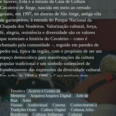
e fazeres. Esta é a missão da Casa de Cultura
Cavaleiro de Jorge, nascida em meio ao cerrado
goiano, em 1997, no distrito de São Jorge, antiga vila
de garimpeiros, à entrada do Parque Nacional da
Chapada dos Veadeiros. Valorização cultural, força,
fé, alegria, resistência e diversidade são os valores
que norteiam a história do Cavaleiro – como é
chamado pela comunidade –, erguido em paredes de
pedra toá, típica da região, com o propósito de ser um
espaço democrático para manifestações da cultura
popular tradicional e um símbolo sustentável de
fortalecimento das expressões da diversidade cultural.
Em julho de 1998 e 1999, a Casa realizou dois
festivais independentes de cultura, contando somente
com o voluntariado de seus membros e da
Temática
Acervo e Centro de
comunidade. Mal se imaginava que ambos se
Memória
Arquivo/Arquivo Digital
Arte de
tornariam o alicerce de um projeto muito maior, que
Rua
Artes
Visuais
Audiovisual
Cinema
Conhecimento e
nasceria em julho de 2001: o I Encontro de Culturas
Tradições Orais
Cultura Digital
Culturas Afro-
Tradicionais da Chapada dos Veadeiros. Com o
Brasileiras
Culturas Indígenas
Culturas