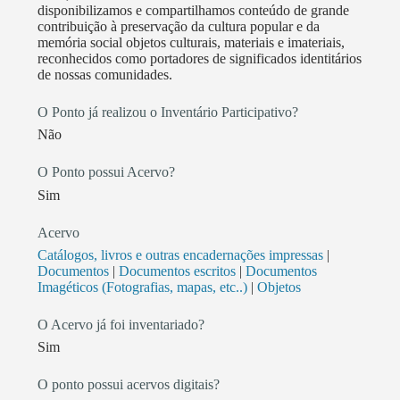
Comunitária São Jorge é um braço educativo da
disponibilizamos e compartilhamos conteúdo de grande
contribuição à preservação da cultura popular e da
comunidade, onde os apresentadores são jovens
memória social objetos culturais, materiais e imateriais,
formados no Projeto Turma Que Faz. Em 2023, o
reconhecidos como portadores de significados identitários
Encontro de Culturas Tradicionais da Chapada dos
de nossas comunidades.
veadeiros, que já está em sua 23ª edição foi
O Ponto já realizou o Inventário Participativo?
reconhecido pelo Estado de Goiás como Patrimônio
Não
Cultural Imaterial do Estado de Goiás.
O Ponto possui Acervo?
Sim
Acervo
Catálogos, livros e outras encadernações impressas
|
Documentos
|
Documentos escritos
|
Documentos
Imagéticos (Fotografias, mapas, etc..)
|
Objetos
O Acervo já foi inventariado?
Sim
O ponto possui acervos digitais?