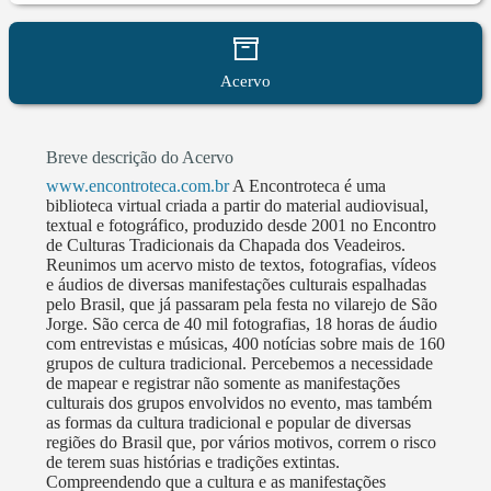
públicas voltadas aos povos tradicionais. Ao longo do
ano, a Casa de Cultura continua com atividades
socioculturais pontuais, como palestras, oficinas de
Acervo
capacitação, vivências indígenas na Aldeia, mostras
de filmes e comemorações religiosas do calendário
popular, como a Semana de Jorge, em homenagem ao
Breve descrição do Acervo
santo padroeiro da vila, São Jorge, realizada em todo
www.encontroteca.com.br
A Encontroteca é uma
mês de abril. As portas estão sempre abertas aos
biblioteca virtual criada a partir do material audiovisual,
textual e fotográfico, produzido desde 2001 no Encontro
grupos minoritários que desejam expandir seu
de Culturas Tradicionais da Chapada dos Veadeiros.
trabalho e essência, assim como artistas de todo o
Reunimos um acervo misto de textos, fotografias, vídeos
Brasil. Aos fins de semana, o Cavaleiro também
e áudios de diversas manifestações culturais espalhadas
pelo Brasil, que já passaram pela festa no vilarejo de São
realiza bailes de forró e de outros ritmos brasileiros.
Jorge. São cerca de 40 mil fotografias, 18 horas de áudio
É o maior espaço cultural da Chapada dos Veadeiros.
com entrevistas e músicas, 400 notícias sobre mais de 160
Em 2006, o Encontro de Culturas foi selecionado
grupos de cultura tradicional. Percebemos a necessidade
de mapear e registrar não somente as manifestações
pelo MinC – Ministério da Cultura –, por meio do
culturais dos grupos envolvidos no evento, mas também
Prêmio Cultura Viva, como uma das 10 melhores
as formas da cultura tradicional e popular de diversas
iniciativas em prol das Culturas Populares e
regiões do Brasil que, por vários motivos, correm o risco
de terem suas histórias e tradições extintas.
Tradicionais. Em 2015, foi consagrado com o prêmio
Compreendendo que a cultura e as manifestações