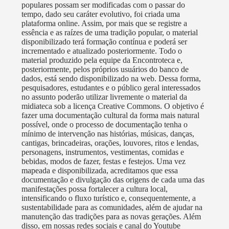
Rodrigo Melo Franco de Andrade, realizado pelo
populares possam ser modificadas com o passar do
Iphan (Instituto do Patrimônio Histórico e Artístico
tempo, dado seu caráter evolutivo, foi criada uma
plataforma online. Assim, por mais que se registre a
Nacional), na categoria II, que contempla iniciativas
essência e as raízes de uma tradição popular, o material
de excelência na promoção e gestão compartilhada do
disponibilizado terá formação contínua e poderá ser
Patrimônio Cultural. Em 2017, a Casa de Cultura
incrementado e atualizado posteriormente. Todo o
material produzido pela equipe da Encontroteca e,
Cavaleiro de Jorge foi contemplada com o Prêmio
posteriormente, pelos próprios usuários do banco de
Culturas Populares – Edição Leandro Gomes de
dados, está sendo disponibilizado na web. Dessa forma,
Barros, promovido pela Secretaria da Cidadania e da
pesquisadores, estudantes e o público geral interessados
no assunto poderão utilizar livremente o material da
Diversidade Cultural do Ministério da Cultura. Em
midiateca sob a licença Creative Commons. O objetivo é
2018, ficou em segundo lugar no Prêmio Itaú-Unicef
fazer uma documentação cultural da forma mais natural
nacional, pelo projeto Turma Que Faz. Em 2019,
possível, onde o processo de documentação tenha o
mínimo de intervenção nas histórias, músicas, danças,
fomos contemplados com o Prêmio Criança
cantigas, brincadeiras, orações, louvores, ritos e lendas,
Esperança, Prêmio Aprendizagem Solidária
personagens, instrumentos, vestimentas, comidas e
(CENPEC), Prêmio Sementes (UNICEF) pelo grupo
bebidas, modos de fazer, festas e festejos. Uma vez
mapeada e disponibilizada, acreditamos que essa
jovem Peña Folclorica, espetáculo que reúne o
documentação e divulgação das origens de cada uma das
cancioneiro popular da América Latina, abordando
manifestações possa fortalecer a cultura local,
novos ritmos e pesquisas, contribuindo para o
intensificando o fluxo turístico e, consequentemente, a
sustentabilidade para as comunidades, além de ajudar na
processo educativo e a formação de agentes culturais
manutenção das tradições para as novas gerações. Além
para atuação na comunidade. Além disso, a Rádio
disso, em nossas redes sociais e canal do Youtube