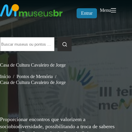
Pular
para
Menu
o
Entrar
conteúdo
Sem
resultados
Casa de Cultura Cavaleiro de Jorge
Início
/
Pontos de Memória
/
Casa de Cultura Cavaleiro de Jorge
Proporcionar encontros que valorizem a
sociobiodiversidade, possibilitando a troca de saberes