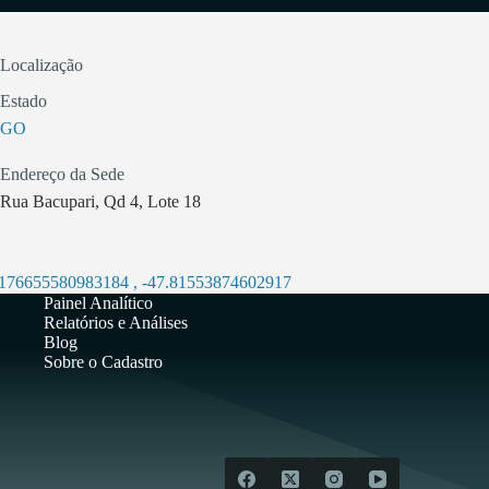
Localização
Estado
GO
Endereço da Sede
Rua Bacupari, Qd 4, Lote 18
.176655580983184
,
-47.81553874602917
Painel Analítico
Relatórios e Análises
Blog
Sobre o Cadastro