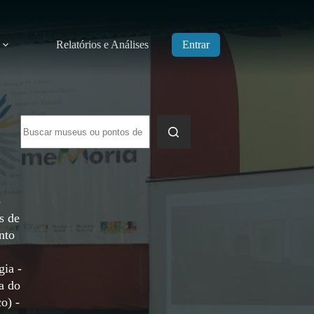
Relatórios e Análises
Entrar
Sem
resultados
-
s de
nto
gia -
a do
o) -