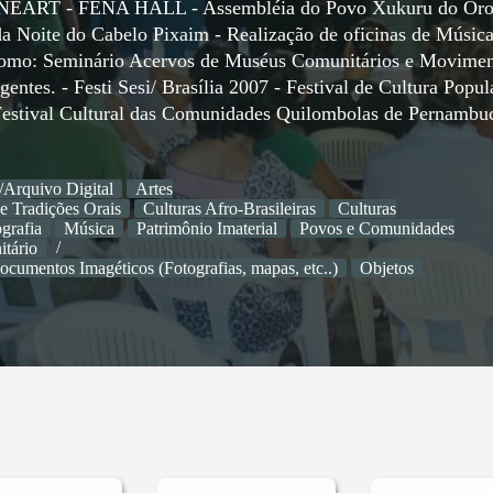
- FENEART - FENA HALL - Assembléia do Povo Xukuru do Or
da Noite do Cabelo Pixaim - Realização de oficinas de Música
como: Seminário Acervos de Muséus Comunitários e Movimen
entes. - Festi Sesi/ Brasília 2007 - Festival de Cultura Popul
II Festival Cultural das Comunidades Quilombolas de Pernambu
/Arquivo Digital
Artes
e Tradições Orais
Culturas Afro-Brasileiras
Culturas
grafia
Música
Patrimônio Imaterial
Povos e Comunidades
tário
ocumentos Imagéticos (Fotografias, mapas, etc..)
Objetos