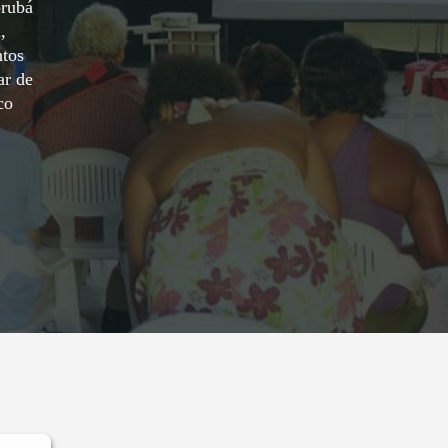
orubá
,
tos
ar de
co