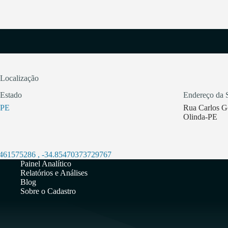
Localização
Estado
Endereço da 
PE
Rua Carlos G
Olinda-PE
0461575286
,
-34.85470373729767
Painel Analítico
Relatórios e Análises
Blog
Sobre o Cadastro