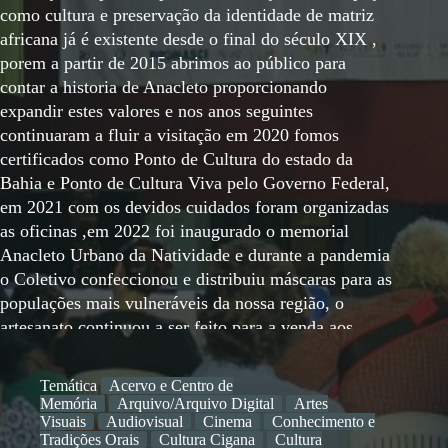
como cultura e preservação da identidade de matriz
africana já é existente desde o final do século XIX ,
porem a partir de 2015 abrimos ao público para
contar a historia de Anacleto proporcionando
expandir estes valores e nos anos seguintes
continuaram a fluir a visitação em 2020 fomos
certificados como Ponto de Cultura do estado da
Bahia e Ponto de Cultura Viva pelo Governo Federal,
em 2021 com os devidos cuidados foram organizadas
as oficinas ,em 2022 foi inaugurado o memorial
Anacleto Urbano da Natividade e durante a pandemia
o Coletivo confeccionou e distribuiu máscaras para as
populações mais vulneráveis da nossa região, o
artesanato continuou a ser feito para a venda aos
turistas após a pandemia, em Março deste ano
recebemos moções de aplausos da câmara de
Temática
Acervo e Centro de
patrimônio histórico da Bahia
Memória
Arquivo/Arquivo Digital
Artes
Visuais
Audiovisual
Cinema
Conhecimento e
Tradições Orais
Cultura Cigana
Cultura