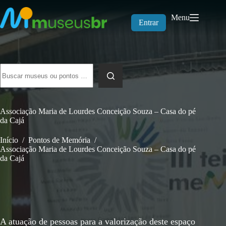
Pular
para
Menu
o
Entrar
conteúdo
Sem
resultados
Associação Maria de Lourdes Conceição Souza – Casa do pé
da Cajá
Início
/
Pontos de Memória
/
Associação Maria de Lourdes Conceição Souza – Casa do pé
da Cajá
A atuação de pessoas para a valorização deste espaço