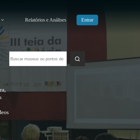
Relatórios e Análises
Entrar
Sem
resultados
ra,
s
deos