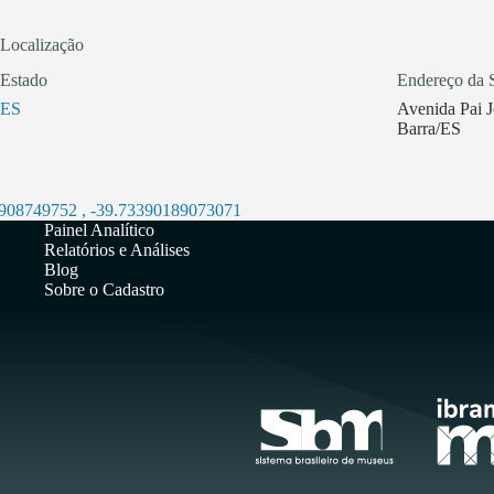
Localização
Estado
Endereço da 
ES
Avenida Pai J
Barra/ES
0908749752
,
-39.73390189073071
Painel Analítico
Relatórios e Análises
Blog
Sobre o Cadastro