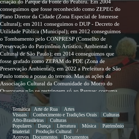
criação do Parque da Fonte do Peabiru. Em 2004
conseguimos que fosse reconhecido como ZEPEC do
Plano Diretor da Cidade (Zona Especial de Interesse
Cultural); em 2011 conseguimos o DUP - Decreto de
Utilidade Pública (Municipal); em 2012 conseguimos
o Tombamento pelo CONPRESP (Conselho de
Preservação do Patrimônio Artístico, Ambiental e
Cultural de São Paulo); em 2014 conseguimos que
fosse grafado como ZEPAM do PDE (Zona de
Preservação Ambiental); em 2022 a Prefeitura de São
Paulo tomou a posse do terreno. Mas as ações da
Associação Cultural da Comunidade do Morro do
Querosene não se restringem só ao Parque: costuma
realizar o cortejo carnavalesco e o cortejo
denominado "A Lavagem do Morro"; promove rodas
Temática
Arte de Rua
Artes
de capoeira na Pracinha; promove Encontros para
Visuais
Conhecimento e Tradições Orais
Culturas
conscientização da comunidade para questões de
Afro-Brasileiras
Culturas
Populares
Dança
Literatura
Música
Patrimônio
saúde; promove festivais de arte e cuoltura popular
Imaterial
Produção Cultural
como o FAMQ - Fonte de Artes do Morro do
Acervos
Documentos
Documentos