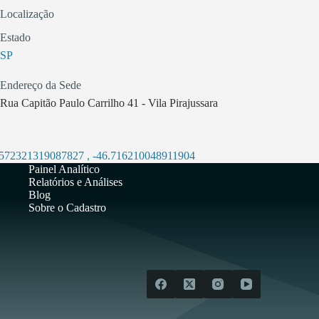
Localização
Estado
SP
Endereço da Sede
Rua Capitão Paulo Carrilho 41 - Vila Pirajussara
.572321319087827
,
-46.716210048911904
Painel Analítico
Relatórios e Análises
Blog
Sobre o Cadastro