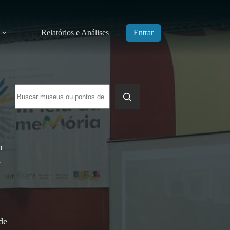
Relatórios e Análises
Entrar
Sem
resultados
u
n
de