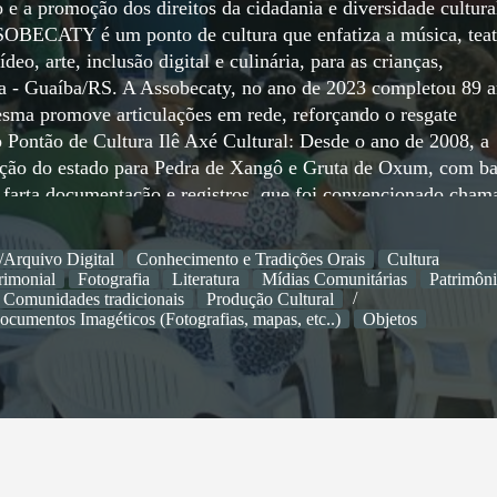
 e a promoção dos direitos da cidadania e diversidade cultura
SSOBECATY é um ponto de cultura que enfatiza a música, teat
deo, arte, inclusão digital e culinária, para as crianças,
a - Guaíba/RS. A Assobecaty, no ano de 2023 completou 89 
mesma promove articulações em rede, reforçando o resgate
o Pontão de Cultura Ilê Axé Cultural: Desde o ano de 2008, a
eção do estado para Pedra de Xangô e Gruta de Oxum, com b
 farta documentação e registros, que foi convencionado cham
xum , onde a entidade é detentora de direitos intelectuais 
 Gruta de Oxum - http://grutadeoxum.blogspot.com/ e Pedra de
/Arquivo Digital
Conhecimento e Tradições Orais
Cultura
ção da Assobecaty em defesa deste patrimônio –, exercendo d
rimonial
Fotografia
Literatura
Mídias Comunitárias
Patrimôn
s de salvaguarda a cultura, nasce o Pontão de Cultura Ilê Axé
 Comunidades tradicionais
Produção Cultural
ocumentos Imagéticos (Fotografias, mapas, etc..)
Objetos
do colonizador para o “apagamento” dos aspectos culturais
ado no racismo institucional. Ao mesmo tempo, o Ponto/Pontão
rimônios e promove a educação patrimonial. Neste sentido a
dade e das inovações tecnológicas coordenadas pelo Ponto/Po
a do capital intelectual humano e sua ancestralidade em
ão monopolística e exclusivista dos saberes. O Ponto/Pontão de
romover as ações de afirmativas, dos valores e vivências de