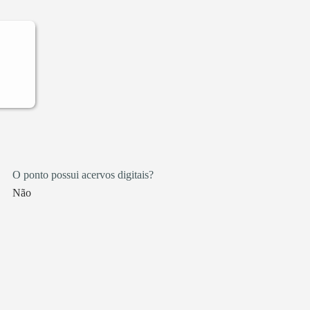
como
edras
ngô
é
s de
 A
O ponto possui acervos digitais?
a
m
Não