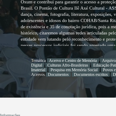
Oxum e contribui para garantir o acesso a proteção
Brasil. O Pontão de Cultura Ilê Axé Cultural - A
dança, cinema, fotografia, literatura, exposições, ví
adolescentes e idosos do bairro COHAB/Santa Rit
de existência e 35 de conotação jurídica, pois a 
histórico, citaremos algumas redes articuladas pel
entidade vem lutando pelo reconhecimento e prot
nesses processos judiciais foi sendo agregado uma
Dossiê da Pedra de Xangô e Memorial da Gruta de O
os escritos sobre esses bens culturais imateriais
Temática
Acervo e Centro de Memória
Arquivo
Xangô, - http://pedradexango.blogspot.com/. Da a
Digital
Culturas Afro-Brasileiras
Educação Pat
mecanismo e das ações para a garantia das política
Imaterial
Pesquisa em Memória Social
Povos e
Acervos
Documentos
Documentos escritos
D
Cultural, que denuncia e traz à tona, as práticas 
africanos da história oficial do município, esboç
difunde as vivências culturais intrínsecas aos pat
difusão da informação, como insumo da produtivi
de Cultura, disponibiliza o resultado da abundânci
contraposição à escassez artificial pela apropriaç
Cultura Ilê Axé Cultural - ASSOBECATY além de p
Informações