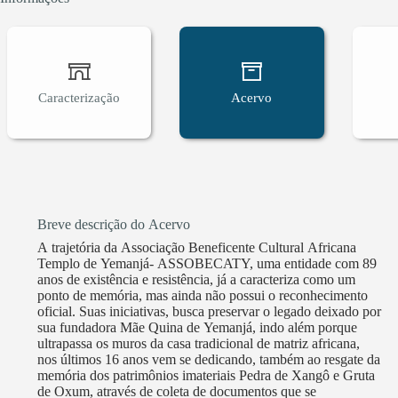
Matriz Africana, também defende a valorização e
estratégia de proteção ativou uma rede nacional a
de Xangô, que sua composição é de representante
nas cidades de Guaíba/RS, Rio Grande/RS, Cajaze
municipal e estadual , ela articula as cidades e p
Caracterização
Acervo
Oxuns. No âmbito intermunicipal, a rede é compos
Alegria anualmente para fazerem suas manifestaçõ
Leopoldo e Eldorado do Sul. A busca pelo reconh
resultou em um acúmulo de documentos, de história
ASSOBECATY em seus 89 anos, cultiva a memória a
Breve descrição do Acervo
fundadora e mantém ativa, do mesmo modo, que at
história que até o momento não era conhecida p
A trajetória da Associação Beneficente Cultural Africana
Templo de Yemanjá- ASSOBECATY, uma entidade com 89
Ponto de Memória por abrigar todas essas memória
anos de existência e resistência, já a caracteriza como um
ponto de memória, mas ainda não possui o reconhecimento
oficial. Suas iniciativas, busca preservar o legado deixado por
sua fundadora Mãe Quina de Yemanjá, indo além porque
ultrapassa os muros da casa tradicional de matriz africana,
nos últimos 16 anos vem se dedicando, também ao resgate da
memória dos patrimônios imateriais Pedra de Xangô e Gruta
de Oxum, através de coleta de documentos que se