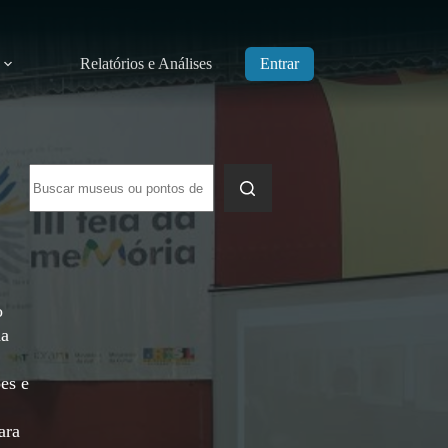
Relatórios e Análises
Entrar
Sem
resultados
o
ma
ões e
ara