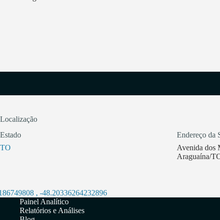
Localização
Estado
Endereço da 
TO
Avenida dos M
Araguaína/T
5186749808
,
-48.20336264232896
Painel Analítico
Relatórios e Análises
Blog