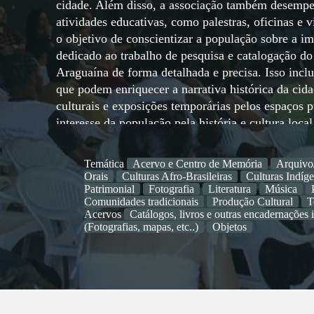
cidade. Além disso, a associação também desemp
atividades educativas, como palestras, oficinas e v
o objetivo de conscientizar a população sobre a i
dedicado ao trabalho de pesquisa e catalogação do
Araguaína de forma detalhada e precisa. Isso inclui
que podem enriquecer a narrativa histórica da cid
culturais e exposições temporárias pelos espaços pú
interesse da população pela história e cultura loca
sensibilizar as autoridades locais sobre a importâ
comunidade. Em resumo, ao longo de sua históri
Temática
Acervo e Centro de Memória
Arquivo
na captação de recursos, apoio da comunidade, pes
Orais
Culturas Afro-Brasileiras
Culturas Indíg
debate sobre a importância de um museu para ci
Patrimonial
Fotografia
Literatura
Música
Comunidades tradicionais
Produção Cultural
T
desempenha um trabalho é fundamental para preserv
Acervos
Catálogos, livros e outras encadernações 
com as gerações presentes e futuras.
(Fotografias, mapas, etc..)
Objetos