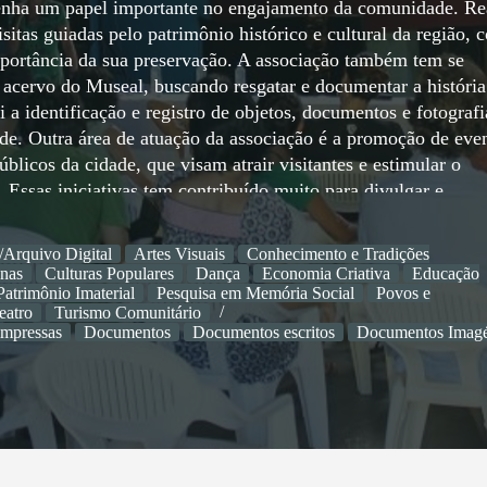
enha um papel importante no engajamento da comunidade. Re
isitas guiadas pelo patrimônio histórico e cultural da região, 
mportância da sua preservação. A associação também tem se
 acervo do Museal, buscando resgatar e documentar a história
 a identificação e registro de objetos, documentos e fotografi
ade. Outra área de atuação da associação é a promoção de eve
blicos da cidade, que visam atrair visitantes e estimular o
l. Essas iniciativas tem contribuído muito para divulgar e
ncia da implantação de um museu e fortalecer sua presença na
a, a Associação Amigos do Museu de Araguaína tem se empen
/Arquivo Digital
Artes Visuais
Conhecimento e Tradições
quisa histórica e promoção de eventos culturais, fortalecendo
enas
Culturas Populares
Dança
Economia Criativa
Educação
dade e região, como um ponto de memória da cidade. A AAM
Patrimônio Imaterial
Pesquisa em Memória Social
Povos e
eatro
Turismo Comunitário
ar e defender a identidade cultural de Araguaína e planejá-l
impressas
Documentos
Documentos escritos
Documentos Imagé