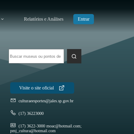
Relatórios e Análises
Entrar
Sem
resultados
culturaeesportes@jales.sp.gov.br
(17) 36223000
(17) 3622-3000 moac@hotmail.com;
pmj_cultura@hotmail.com