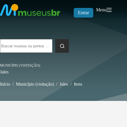
Pular
para
Menu
o
Entrar
conteúdo
Sem
resultados
MUNICÍPIO (VISITAÇÃO)
Jales
Início
/
Município (visitação)
/
Jales
/
Itens