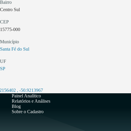
Bairro
Centro Sul
CEP
15775-000
Município
Santa Fé do Sul
UF
SP
.2156402
,
-50.9213967
Painel Analítico
Relatórios e Análises
Blog
Sobre o Cadastro