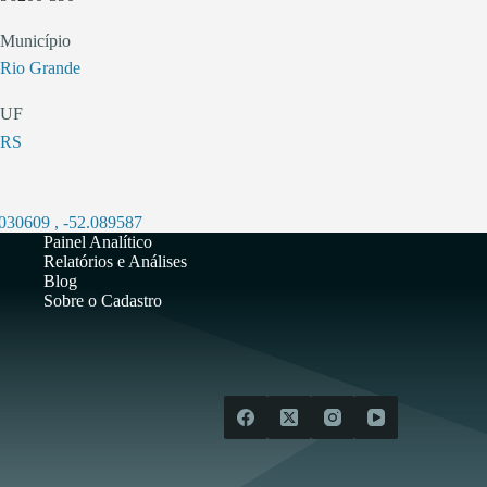
Município
Rio Grande
UF
RS
.030609
,
-52.089587
Painel Analítico
Relatórios e Análises
Blog
Sobre o Cadastro