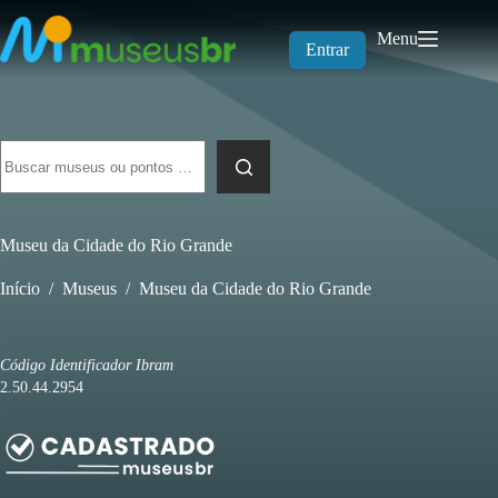
Pular
para
Menu
o
Entrar
conteúdo
Sem
resultados
Museu da Cidade do Rio Grande
Início
/
Museus
/
Museu da Cidade do Rio Grande
Código Identificador Ibram
2.50.44.2954