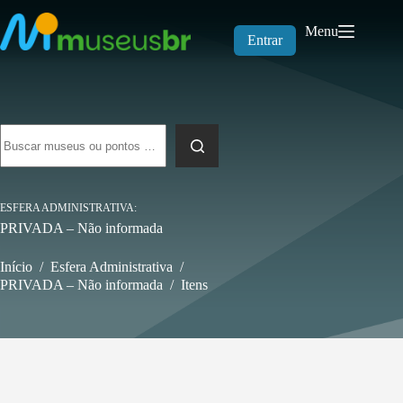
Pular
para
Menu
o
Entrar
conteúdo
Sem
resultados
ESFERA ADMINISTRATIVA
PRIVADA – Não informada
Início
/
Esfera Administrativa
/
PRIVADA – Não informada
/
Itens