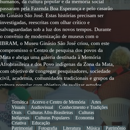
humanos, da cultura popular e da memória social
passaram pela Fazenda Boa Esperança e pelo casarão
do Ginásio São José. Estas histórias precisam ser
investigadas, reescritas com olhar crítico e
salvaguardadas sob a luz dos novos tempos. Durante
o convênio de modernização de museus com o
IBRAM, o Museu Ginásio São José criou, com este
compromisso o Centro de pesquisa dos povos da
Mata e abriga uma galeria destinada à Memória
Afrobrasileira e dos Povo indígenas da Zona da Mata,
com objetivo de congregar pesquisadores, sociedade
civil, academia, comunidades tradicionais e grupos da
cultura popular com objetivo de realizar estudos,
pesquisas e reflexões traduzidas na forma de
exposições, materiais audiovisuais e outros produtos
Temática
Acervo e Centro de Memória
Artes
culturais relacionados à memória, paisagem e
Visuais
Audiovisual
Conhecimento e Tradições
patrimônio. A proposta conceitual da primeira
Orais
Culturas Afro-Brasileiras
Culturas
Indígenas
Culturas Populares
Economia
exposição, inaugurada em 2015 abordou as
Criativa
Educação
"Presenças e ausências Africanas e Indígenas na
Patrimonial
Fotografia
Literatura
Música
Patrimônio