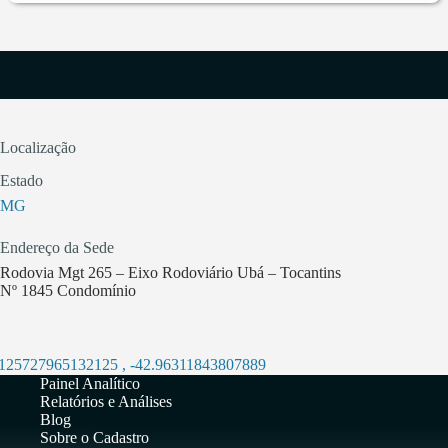
Localização
Estado
MG
Endereço da Sede
Rodovia Mgt 265 – Eixo Rodoviário Ubá – Tocantins
Nº 1845 Condomínio
.125727965132125
,
-42.96311843807889
Painel Analítico
Relatórios e Análises
Blog
Sobre o Cadastro