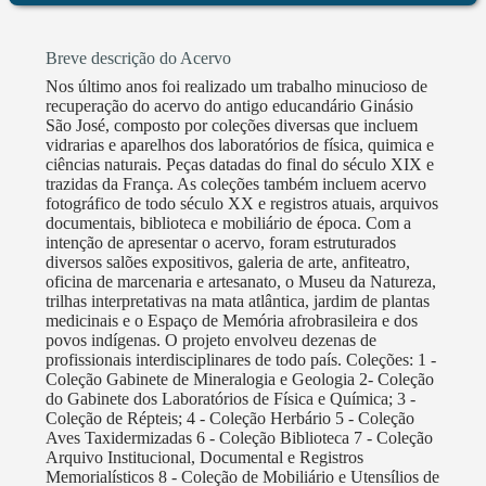
Transversal em Saberes Tradicionais" para
professores da rede municipal de Ubá, em parceria
Breve descrição do Acervo
com professores da Universidade Federal de Minas
Nos último anos foi realizado um trabalho minucioso de
Gerais - UFMG. O Conselho deliberativo do
recuperação do acervo do antigo educandário Ginásio
Movimento Cultural São José conta com a presença
São José, composto por coleções diversas que incluem
vidrarias e aparelhos dos laboratórios de física, quimica e
de membros representantes da Comunidade Quilombo
ciências naturais. Peças datadas do final do século XIX e
Namastê de Ubá, reconhecido pela Fundação
trazidas da França. As coleções também incluem acervo
Palmares e da Guarda de Congado Nossa Senhora do
fotográfico de todo século XX e registros atuais, arquivos
documentais, biblioteca e mobiliário de época. Com a
Rosário de Ubá, grupos com os quais estabelece
intenção de apresentar o acervo, foram estruturados
parceria e desenvolve uma série de atividades,
diversos salões expositivos, galeria de arte, anfiteatro,
oficinas e eventos ao longo dos anos.
oficina de marcenaria e artesanato, o Museu da Natureza,
trilhas interpretativas na mata atlântica, jardim de plantas
medicinais e o Espaço de Memória afrobrasileira e dos
povos indígenas. O projeto envolveu dezenas de
profissionais interdisciplinares de todo país. Coleções: 1 -
Coleção Gabinete de Mineralogia e Geologia 2- Coleção
do Gabinete dos Laboratórios de Física e Química; 3 -
Coleção de Répteis; 4 - Coleção Herbário 5 - Coleção
Aves Taxidermizadas 6 - Coleção Biblioteca 7 - Coleção
Arquivo Institucional, Documental e Registros
Memorialísticos 8 - Coleção de Mobiliário e Utensílios de