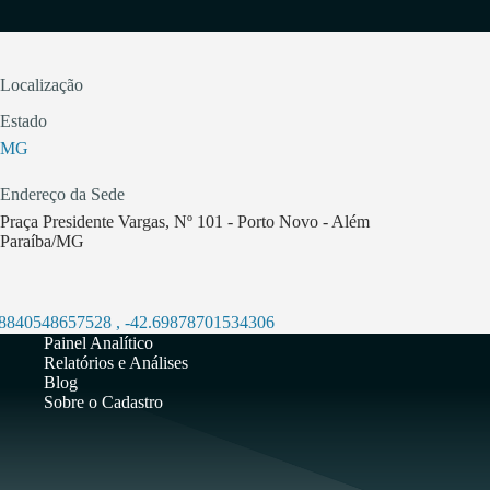
Localização
Estado
MG
Endereço da Sede
Praça Presidente Vargas, Nº 101 - Porto Novo - Além
Paraíba/MG
.8840548657528
,
-42.69878701534306
Painel Analítico
Relatórios e Análises
Blog
Sobre o Cadastro