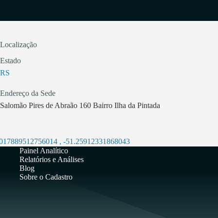
Localização
Estado
RS
Endereço da Sede
Salomão Pires de Abraão 160 Bairro Ilha da Pintada
.017889512756014
,
-51.25912331868043
Painel Analítico
Relatórios e Análises
Blog
Sobre o Cadastro