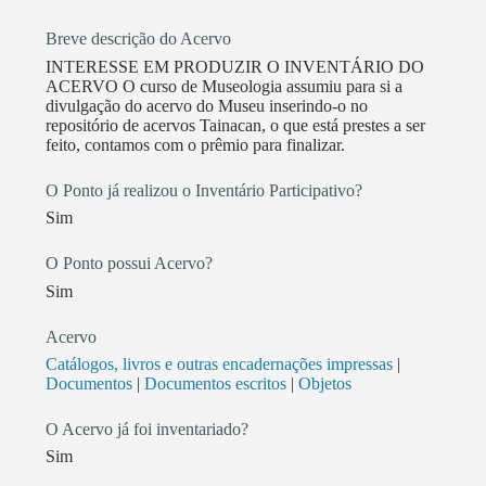
desde então, atua junto à Instituição. Além dos
Breve descrição do Acervo
resultados de suas pesquisas, foi utilizada a
INTERESSE EM PRODUZIR O INVENTÁRIO DO
metodologia da história oral, foram realizadas rodas
ACERVO O curso de Museologia assumiu para si a
de memória, reunindo grupos de pessoas para
divulgação do acervo do Museu inserindo-o no
refletirem sobre suas lembranças. Foram realizados
repositório de acervos Tainacan, o que está prestes a ser
feito, contamos com o prêmio para finalizar.
também encontros e passeios pelas Ilhas,
acompanhados por moradores mais antigos e por
O Ponto já realizou o Inventário Participativo?
alunos das escolas locais. Sob a forma de um museu
Sim
de rua, que é o maior museu de seu gênero na
Capital, hoje é um equipamento cultural importante
O Ponto possui Acervo?
no bairro e na cidade de Porto Alegre. Trata-se do
Sim
maior museu de rua da Capital. Composto por um
percurso entre as cinco ilhas habitadas do bairro
Acervo
Arquipélago, ao total pretende reunir em torno de 60
Catálogos, livros e outras encadernações impressas
|
Documentos
|
Documentos escritos
|
Objetos
painéis.
O Acervo já foi inventariado?
Sim