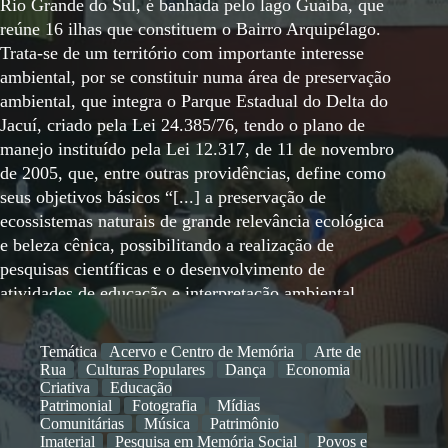
Rio Grande do Sul, é banhada pelo lago Guaíba, que
reúne 16 ilhas que constituem o Bairro Arquipélago.
Trata-se de um território com importante interesse
ambiental, por se constituir numa área de preservação
ambiental, que integra o Parque Estadual do Delta do
Jacuí, criado pela Lei 24.385/76, tendo o plano de
manejo instituído pela Lei 12.317, de 11 de novembro
de 2005, que, entre outras providências, define como
seus objetivos básicos “[...] a preservação de
ecossistemas naturais de grande relevância ecológica
e beleza cênica, possibilitando a realização de
pesquisas científicas e o desenvolvimento de
atividades de educação e interpretação ambiental,
recreação em contato com a natureza, e de turismo
ecológico”. Embora com sítios tombados pelo
Temática
Acervo e Centro de Memória
Arte de
Instituto do Patrimônio Histórico e Artístico do
Rua
Culturas Populares
Dança
Economia
Estado (IPHAE) e diversos trabalhos acadêmicos
Criativa
Educação
Patrimonial
Fotografia
Mídias
produzidos em torno dele, seu patrimônio cultural
Comunitárias
Música
Patrimônio
permanece invisível. Para reverter esse isolamento,
Imaterial
Pesquisa em Memória Social
Povos e