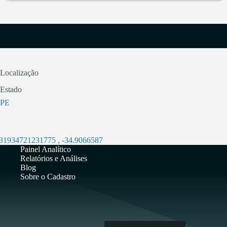
Localização
Estado
PE
831934721231775
,
-34.9066587
Painel Analítico
Relatórios e Análises
Blog
Sobre o Cadastro