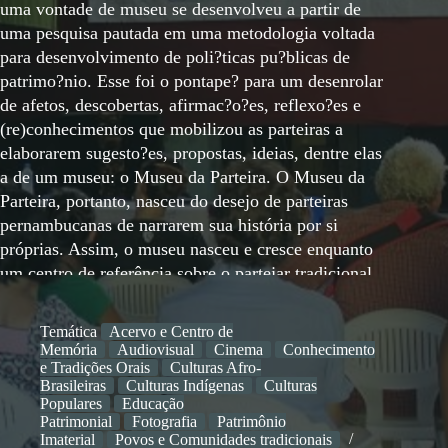
uma vontade de museu se desenvolveu a partir de
uma pesquisa pautada em uma metodologia voltada
para desenvolvimento de poli?ticas pu?blicas de
patrimo?nio. Esse foi o pontape? para um desenrolar
de afetos, descobertas, afirmac?o?es, reflexo?es e
(re)conhecimentos que mobilizou as parteiras a
elaborarem sugesto?es, propostas, ideias, dentre elas
a de um museu: o Museu da Parteira. O Museu da
Parteira, portanto, nasceu do desejo de parteiras
pernambucanas de narrarem sua história por si
próprias. Assim, o museu nasceu e cresce enquanto
um centro de referência sobre o partejar tradicional,
promovendo seus saberes e suas práticas, valorizando
suas detentoras e transformando-se num espaço de
Temática
Acervo e Centro de
reflexão e articulação de novas ideias e parcerias. O
Memória
Audiovisual
Cinema
Conhecimento
Museu da Parteira representa um museu em processo,
e Tradições Orais
Culturas Afro-
Brasileiras
Culturas Indígenas
Culturas
no qual uma série de ações vêm construindo e
Populares
Educação
propagando narrativas imagéticas, expográficas,
Patrimonial
Fotografia
Patrimônio
documentais e biográficas acerca desse universo.
Imaterial
Povos e Comunidades tradicionais