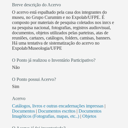
pelo Museu estão: Exposição Fotográfica Itinerante
Breve descrição do Acervo
Parteiras - Um mundo pelas Mãos (2013-2016)
O acervo está espalhado pela casa dos integrantes do
Exposição Museu da Parteira - Acolhimento,
museu, no Grupo Curumim e no Expolab/UFPE. É
Resistência e Visibilidade (2016-2017) Exposição
composto por materiais de pesquisa coletados nos inrcs e
Museu da Parteira: Saberes e Práticas (2017) Livro
na pesquisa nacional, fotografias, registros audiovisual,
documentos, objetos utilizados pelas parteiras, atas de
Mães de Umbigo (2017) Livro Cordão (2018) Curta-
reuniões, cartazes, catálogos, folders, camisas, banners.
Metragem Simbiose (2017) Curta-Metragem Nossas
Há uma tentativa de sistematização do acervo no
Mãos são Sagradas (2021) Série Saber de Parteira
Expolab/Museologia/UFPE
(2020) Cartografia de Parteiras Indígenas de
O Ponto já realizou o Inventário Participativo?
Pernambuco (2021) Caderneta da Parteira (em
Não
execução) Em 2022, o Museu lançou seu site que
congrega esse amplo processo de registro, promoção
O Ponto possui Acervo?
e difusão do universo relacionado ao ofício de
Sim
parteira e busca fomentar o acesso a informações
sobre esse bem cultural. No site
Acervo
(www.museudaparteira.org.br) também estão
Catálogos, livros e outras encadernações impressas
|
elencadas e detalhadas as ações desenvolvidas.
Documentos
|
Documentos escritos
|
Documentos
Imagéticos (Fotografias, mapas, etc..)
|
Objetos