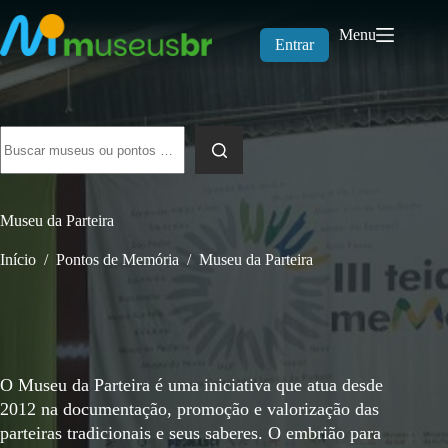
Pular
para
Menu
o
Entrar
conteúdo
Sem
resultados
Museu da Parteira
Início
/
Pontos de Memória
/
Museu da Parteira
O Museu da Parteira é uma iniciativa que atua desde
2012 na documentação, promoção e valorização das
parteiras tradicionais e seus saberes. O embrião para