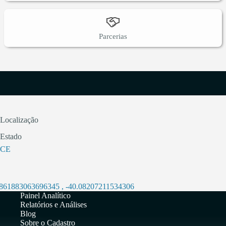
Parcerias
Localização
Estado
CE
0861883063696345
,
-40.08207211534306
Painel Analítico
Relatórios e Análises
Blog
Sobre o Cadastro