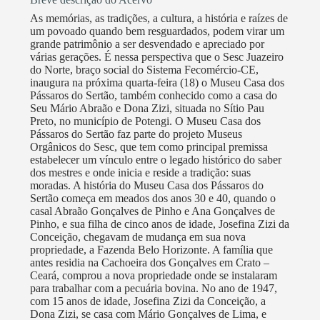
no Nordeste do Brasil, a ideia, gerada na Fundação
As memórias, as tradições, a cultura, a história e raízes de
Casa Grande Memorial Homem do Kariri. Esta
um povoado quando bem resguardados, podem virar um
grande patrimônio a ser desvendado e apreciado por
preservação, vivificação e transmissão das expressões
várias gerações. É nessa perspectiva que o Sesc Juazeiro
artísticas populares de modo autêntico e participado e
do Norte, braço social do Sistema Fecomércio-CE,
sua mobilização para um processo inovador de
inaugura na próxima quarta-feira (18) o Museu Casa dos
Pássaros do Sertão, também conhecido como a casa do
sustentabilidade e desenvolvimento dos povos está
Seu Mário Abraão e Dona Zizi, situada no Sítio Pau
hoje suficientemente experimentada para poder
Preto, no município de Potengi. O Museu Casa dos
ganhar o mundo, ao serviço da cultura e das artes
Pássaros do Sertão faz parte do projeto Museus
Orgânicos do Sesc, que tem como principal premissa
populares, da qualidade de vida dos indivíduos e do
estabelecer um vínculo entre o legado histórico do saber
reforço identitário das comunidades.
dos mestres e onde inicia e reside a tradição: suas
moradas. A história do Museu Casa dos Pássaros do
Sertão começa em meados dos anos 30 e 40, quando o
casal Abraão Gonçalves de Pinho e Ana Gonçalves de
Pinho, e sua filha de cinco anos de idade, Josefina Zizi da
Conceição, chegavam de mudança em sua nova
propriedade, a Fazenda Belo Horizonte. A família que
antes residia na Cachoeira dos Gonçalves em Crato –
Ceará, comprou a nova propriedade onde se instalaram
para trabalhar com a pecuária bovina. No ano de 1947,
com 15 anos de idade, Josefina Zizi da Conceição, a
Dona Zizi, se casa com Mário Gonçalves de Lima, e