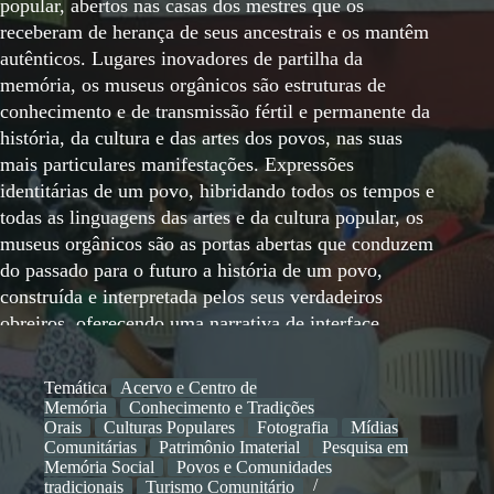
popular, abertos nas casas dos mestres que os
receberam de herança de seus ancestrais e os mantêm
autênticos. Lugares inovadores de partilha da
memória, os museus orgânicos são estruturas de
conhecimento e de transmissão fértil e permanente da
história, da cultura e das artes dos povos, nas suas
mais particulares manifestações. Expressões
identitárias de um povo, hibridando todos os tempos e
todas as linguagens das artes e da cultura popular, os
museus orgânicos são as portas abertas que conduzem
do passado para o futuro a história de um povo,
construída e interpretada pelos seus verdadeiros
obreiros, oferecendo uma narrativa de interface
cultural de possibilidades amplas e de participada
valorização territorial. Fortemente comprometidos
Temática
Acervo e Centro de
com a sustentabilidade inteligente da gente e das
Memória
Conhecimento e Tradições
regiões, os museus orgânicos organizam-se em rede
Orais
Culturas Populares
Fotografia
Mídias
Comunitárias
Patrimônio Imaterial
Pesquisa em
de malha larga, que se estende em todo o território,
Memória Social
Povos e Comunidades
numa disposição criada a partir das casas dos mestres,
tradicionais
Turismo Comunitário