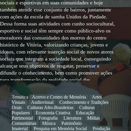
sociais e esportivas em suas comunidades e hoje
também atende esse conjunto de bairros, juntamente
com ações da escola de samba Unidos da Piedade.
Dessa forma suas atividades com cunho sociocultural,
esportivo e social têm sempre como público-alvo os
moradores das comunidades dos morros do centro
histórico de Vitória, valorizando crianças, jovens e
idosos, com relevante inserção social de novos atores
sociais que integram a sociedade local, conseguindo
alcançar seus objetivos de resgatar, preservar e
difundir o conhecimento, bem como promover ações
para transformação da realidade social das
comunidades em vulnerabilidade social e econômica.
A principal metodologia do trabalho do Instituto
Temática
Acervo e Centro de Memória
Artes
Raízes no território tem sido através do samba, que se
Visuais
Audiovisual
Conhecimento e Tradições
tornou elemento de integração, valorizando e
Orais
Culturas Afro-Brasileiras
Culturas
Populares
Economia Criativa
Educação
reconhecimento das comunidades. Em 2015, tornou-
Patrimonial
Fotografia
Literatura
Mídias
se ponto de memória da rede estadual no Espírito
Comunitárias
Música
Patrimônio
Santo, e desde então vem desenvolvendo diversas
Imaterial
Pesquisa em Memória Social
Produção