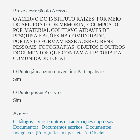
básicos, como turismo, cultura e outros direitos
básicos e de fomento à geração de emprego, trabalho
Breve descrição do Acervo
e renda. Neste percurso, ações coletivas, sociais,
O ACERVO DO INSTITUTO RAIZES, POR MEIO
culturais e esportivas sempre foram realizadas em
DO SEU PONTO DE MEMÓRIA, É COMPOSTO
prol de mobilizar e atender as comunidades e o
POR MATERIAL COLETAVO ATRAVÉS DE
PESQUISA E AÇÕES NA COMUNIDADE,
cenário mais amplo como a sociedade capixaba,
PORTANTO FORMAM ESSE ACERVO BENS
através do trabalho desenvolvido em prol do samba
PESSOAIS, FOTOGRAFIAS, OBJETOS E OUTROS
capixaba. Ao longo de sua existência o Instituto
DOCUMENTOS QUE CONTAM A HISTÓRIA DA
COMUNIDADE LOCAL.
Raízes foi se tornando referência em pesquisa,
articulação e desenvolvimento de projetos
O Ponto já realizou o Inventário Participativo?
socioculturais, educativos, esportivos comunitário e
Sim
de promoção dos direitos humanos, onde atua no
Conselho Municipal de Juventude de Vitória (2017) e
O Ponto possui Acervo?
tendo recebido o Prêmio Estadual de Direitos
Sim
Humanos (2018) e sido eleito para integrar o
Conselho Estadual dos Direitos Humanos do Espírito
Acervo
Santo em 2019, além de participar do Conselho
Catálogos, livros e outras encadernações impressas
|
Documentos
|
Documentos escritos
|
Documentos
Estadual de Promoção da Igualdade Racial (2021),
Imagéticos (Fotografias, mapas, etc..)
|
Objetos
Conselho Estadual da Cultura (2020), Conselho