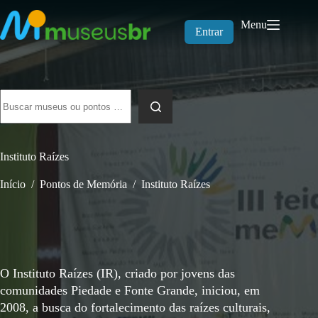
Pular
para
Menu
o
Entrar
conteúdo
Sem
resultados
Instituto Raízes
Início
/
Pontos de Memória
/
Instituto Raízes
O Instituto Raízes (IR), criado por jovens das
comunidades Piedade e Fonte Grande, iniciou, em
2008, a busca do fortalecimento das raízes culturais,