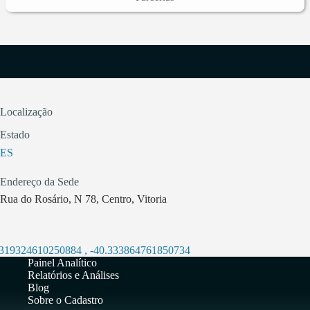
Localização
Estado
ES
Endereço da Sede
Rua do Rosário, N 78, Centro, Vitoria
.319324610250884
,
-40.333864761850734
Painel Analítico
Relatórios e Análises
Blog
Sobre o Cadastro