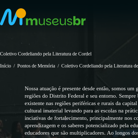
Pular
para
o
conteúdo
Coletivo Cordeliando pela Literatura de Cordel
Início
/
Pontos de Memória
/
Coletivo Cordeliando pela Literatura d
Nossa atuação é presente desde então, somos um g
regiões do Distrito Federal e seu entorno. Sempre b
existente nas regiões periféricas e rurais da capit
cultural imaterial levando para as escolas na práti
inciativas de fortalecimento, principalmente nos c
aprendizagem e os saberes potencializado pela ed
educadores que são multiplicadores. Ao longos dos