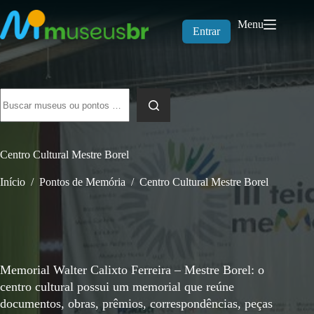
Pular
para
Menu
o
Entrar
conteúdo
Sem
resultados
Centro Cultural Mestre Borel
Início
/
Pontos de Memória
/
Centro Cultural Mestre Borel
Memorial Walter Calixto Ferreira – Mestre Borel: o
centro cultural possui um memorial que reúne
documentos, obras, prêmios, correspondências, peças