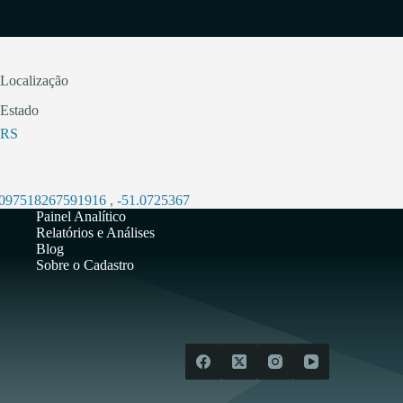
Localização
Estado
RS
.097518267591916
,
-51.0725367
Painel Analítico
Relatórios e Análises
Blog
Sobre o Cadastro