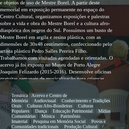
e objetos de uso de Mestre Borel. A partir deste
memorial em exposição permanente no espaço do
Centro Cultural, organizamos exposições e palestras
sobre a vida e obra do Mestre Borel e a cultura afro-
diaspórica dos negros do Sul. Possuímos um busto de
Mestre Borel em argila e resina plástica, com as
dimensões de 30x48 centímetros, confeccionado pelo
artista plástico Pedro Salles Pereira Filho.
Trabalhamos com visitadas agendadas e orientadas. O
acervo já foi exposto no Museu de Porto Alegre
Joaquim Felizardo (2015-2016). Desenvolve oficinas
gratuitas semanais de musicalização para crianças
com os instrumentos de flauta doce, tambores, violão
e cavaquinho, desde 2012 e já passaram por nossa
Temática
Acervo e Centro de
entidade cerca de 80 crianças e jovens. Iniciada desde
Memória
Audiovisual
Conhecimento e Tradições
a fundação, as oficinas mantiveram-se quinzenais até
Orais
Culturas Afro-Brasileiras
Culturas
Populares
Dança
Educação Patrimonial
Mídias
o início da pandemia de coronavírus de 2020 e
Comunitárias
Música
Patrimônio
reabriram em julho de 2022. Desenvolve oficinas
Imaterial
Pesquisa em Memória Social
Povos e
semanais dos toques do tambor e dos cânticos
Comunidades tradicionais
Produção Cultural