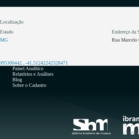
Localização
Estado
Endereço da 
MG
Rua Marcelo
3995300442
,
-41.51242242328471
Painel Analítico
Relatórios e Análises
Blog
Sobre o Cadastro