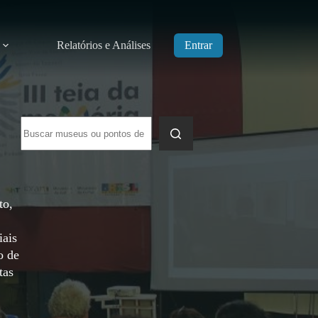
Relatórios e Análises
Entrar
Sem
resultados
to,
iais
o de
tas