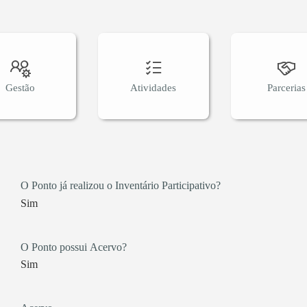
olômbia e Bolívia) e 5 estados dentro do Brasil (SP, RS, MG, 
asil, em atividades online. No Rio de Janeiro, já foi a 22
r cento). Já atendeu diretamente mais de 100.000 pessoas
abalho e contou com mais de 610 voluntários.
Gestão
Atividades
Parcerias
O Ponto já realizou o Inventário Participativo?
Sim
O Ponto possui Acervo?
Sim