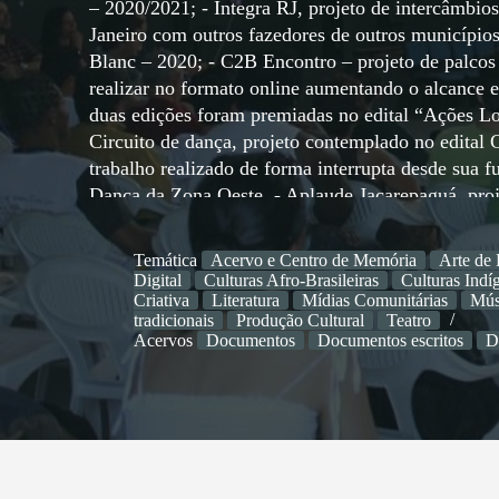
– 2020/2021; - Integra RJ, projeto de intercâmbios
Janeiro com outros fazedores de outros municípios
Blanc – 2020; - C2B Encontro – projeto de palcos
realizar no formato online aumentando o alcance e
duas edições foram premiadas no edital “Ações L
Circuito de dança, projeto contemplado no edit
trabalho realizado de forma interrupta desde sua 
Dança da Zona Oeste. - Aplaude Jacarepaguá, proje
do bairro. Co-realização com a Firjan SESI – 2019;
“Impulso” realizada pelo Pontão de Cultura Ekloos
Temática
Acervo e Centro de Memória
Arte de
prêmio Heloneida Stuart, reconhecimento e valoriz
Digital
Culturas Afro-Brasileiras
Culturas Indí
ativa nas construções de políticas públicas de cult
Criativa
Literatura
Mídias Comunitárias
Mús
tradicionais
Produção Cultural
Teatro
públicas, escutas territoriais, etc, visando essas c
Acervos
Documentos
Documentos escritos
D
iniciativas privadas. Nesses 15 anos de estrada, a 
intervenções artísticas, escutas territoriais, feiras
atividades), atendeu mais de 200 clientes, tendo 
ininterrupta no compromisso de promoção do acesso
Zona Oeste do Rio de Janeiro. Sua atuação não é 
Brasil com suas capacitações a ações culturais fe