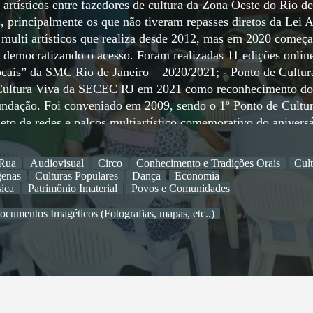
 artísticos entre fazedores de cultura da Zona Oeste do Rio de
, principalmente os que não tiveram repasses diretos da Lei A
 multi artísticos que realiza desde 2012, mas em 2020 começa
 democratizando o acesso. Foram realizadas 11 edições onlin
ocais” da SMC Rio de Janeiro – 2020/2021; - Ponto de Cultur
al Cultura Viva da SECEC RJ em 2021 como reconhecimento do
fundação. Foi conveniado em 2009, sendo o 1º Ponto de Cultu
to de redes e palcos multiartístico comemorativo do aniversá
 - Instituição contemplada na aceleração de projetos sociais
 e Oi Futuro RJ – 2019/2018; A instituição recebeu ainda o
 Rua
Audiovisual
Circo
Conhecimento e Tradições Orais
Cul
ação cultural concedido pela ALERJ RJ. A instituição é atuan
genas
Culturas Populares
Dança
Economia
ura no RJ, realiza e participa de diversos eventos como audiên
ica
Patrimônio Imaterial
Povos e Comunidades
onstruções colaborativas entre poder público, sociedade civil e
ocumentos Imagéticos (Fotografias, mapas, etc..)
organização já realizou mais de 1.500 ações (entre espetáculos
, palcos multiartisticos, aulas, rodas de conversas e/ou outras
mais de 90% de recontratações. Continua trabalhando de forma
 à cultura aos territórios periféricos, principalmente na e c
apenas local como também tem alcance em outras periferias d
itas em formato online desde 2018. Essa atuação já chegou a m