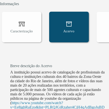
de 162 lugares diferentes, em 3 países (Brasil, C
Informações
RJ) em ações presenciais e 17 estados dentro do Br
municípios, dos 92 que constituem o estado (23 po
gratuitamente e gerou mais de 3.000 diárias de tr
Caracterização
Acervo
Breve descrição do Acervo
A instituição possui acervo de catalogação de profissionais da
cultura e instituições culturais dos 40 bairros da Zona Oeste
da cidade do Rio de Janeiro, além de fotos e vídeos das suas
mais de 20 ações realizadas nos territórios, com a
participação de mais de 500 agentes culturais e capacitando
mais de 5.000 pessoas. Os vídeos de cada ação já estão
públicos na página de youtube da organização
(
https://www.youtube.com/watch?
v=Ee8jgbRaEzo&list=PLRQJGiRzaher4CjH4qAdBgoJuBD