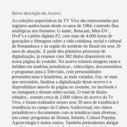
Breve descrição do Acervo
As coleções arquivísticas da TV Viva são representadas por
registros audiovisuais desde os anos de 1984, contendo fitas
analógicas nos formatos: U-matic, Betacam, Mini-DV ,
Dvd"s e cartões digitais P2, com mais de 4.000 horas de
gravações e filmagens sobre a vida cotidiana, social e cultural
de Pernambuco e da região do nordeste do Brasil em seus 39
anos de atuação. A partir dos primeiros processos de
digitalização, já estamos com 382 títulos disponíveis em
nossa página do youtube. No acervo existem imagens raras e
inéditas em matérias jornalísticas , videoclipes, documentários
e programas para a Televisão, com personalidades
pernambucanas e brasileiras, as mais variadas. Faz -se mais
que necessário, finalizar a digitalização desse acervo e o
disponibilizar através da página no youtube, no facebook e
no instagram e demais redes sociais. O total de títulos
editados , somam cerca de 2.000 vídeos do acervo da Tv
Viva, e foram realizados nesses seus 39 anos de existência e
resistência no campo da Cultura Audiovisual, em vídeos
jornalísticos e documentais com as temáticas mais diversas ,
tais como: programas de Humor, Infantis, Cultura Popular,
Agroecologia e tantos outros. Também pretendemos abrigar