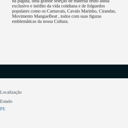
na página, uma grande seleção de material bruto ainda
exclusivo e inédito da vida cotidiana e de folguedos
populares como os Carnavais, Cavalo Marinho, Cirandas,
Movimento MangueBeat , todos com suas figuras
emblemáticas da nossa Cultura.
Localização
Estado
PE