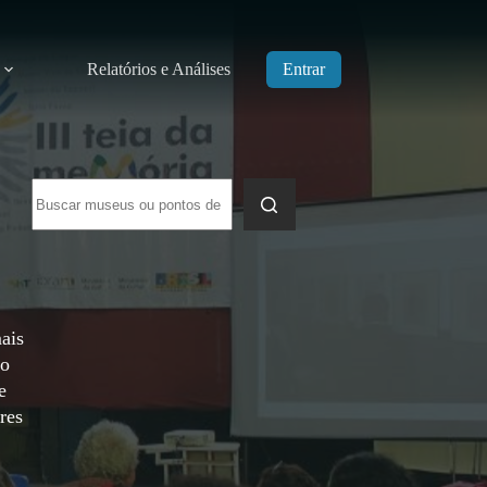
Relatórios e Análises
Entrar
Sem
resultados
ais
so
e
res