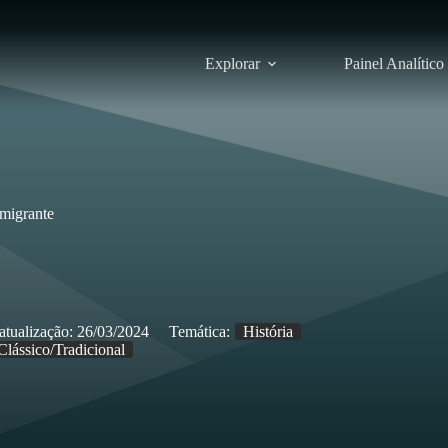
Explorar
Painel Analítico
Imigrante
atualização:
26/03/2024
Temática:
História
Clássico/Tradicional