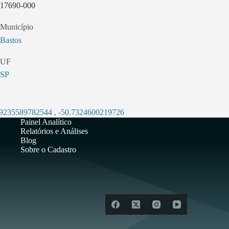
17690-000
Município
Bastos
UF
SP
.9235589782544
,
-50.7324600219726
Painel Analítico
Relatórios e Análises
Blog
Sobre o Cadastro