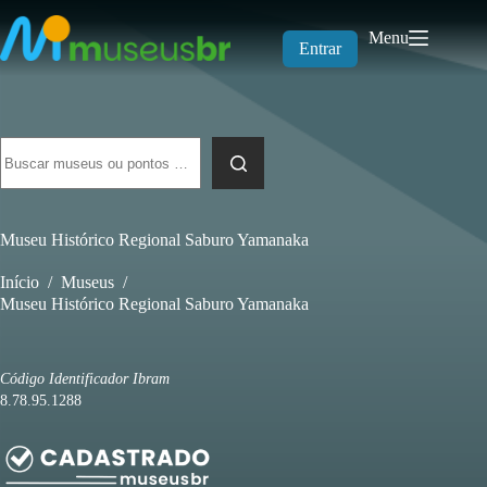
Pular
para
Menu
o
Entrar
conteúdo
Sem
resultados
Museu Histórico Regional Saburo Yamanaka
Início
/
Museus
/
Museu Histórico Regional Saburo Yamanaka
Código Identificador Ibram
8.78.95.1288