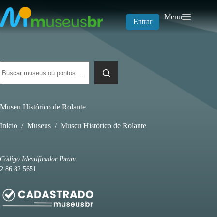
Pular
para
Menu
o
Entrar
conteúdo
Sem
resultados
Museu Histórico de Rolante
Início
/
Museus
/
Museu Histórico de Rolante
Código Identificador Ibram
2.86.82.5651