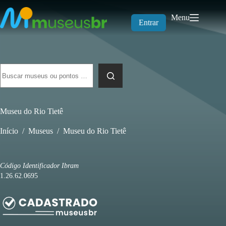
Pular
para
Menu
o
Entrar
conteúdo
Sem
resultados
Museu do Rio Tietê
Início
/
Museus
/
Museu do Rio Tietê
Código Identificador Ibram
1.26.62.0695