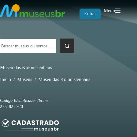
Pular
para
Menu
o
Entrar
conteúdo
Sem
resultados
Museu das Kolonistenhaus
Início
/
Museus
/
Museu das Kolonistenhaus
Código Identificador Ibram
2.07.82.8920