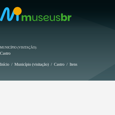
Pular
para
o
conteúdo
MUNICÍPIO (VISITAÇÃO)
Castro
Início
/
Município (visitação)
/
Castro
/
Itens