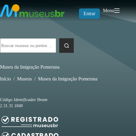
Pular
para
Menu
o
Entrar
conteúdo
Sem
resultados
Museu da Imigração Pomerana
Início
/
Museus
/
Museu da Imigração Pomerana
Código Identificador Ibram
2.31.31.1849