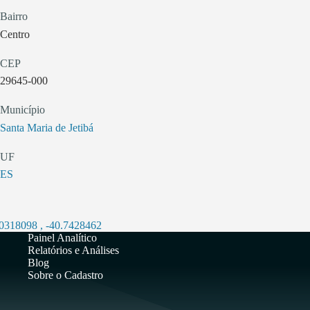
Bairro
Centro
CEP
29645-000
Município
Santa Maria de Jetibá
UF
ES
.0318098
,
-40.7428462
Painel Analítico
Relatórios e Análises
Blog
Sobre o Cadastro