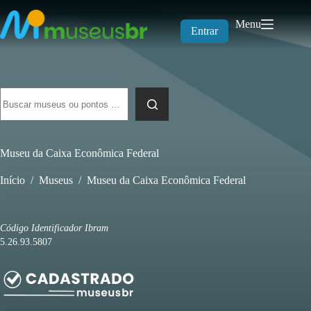
Pular
para
Menu
o
Entrar
conteúdo
Sem
resultados
Museu da Caixa Econômica Federal
Início
/
Museus
/
Museu da Caixa Econômica Federal
Código Identificador Ibram
5.26.93.5807