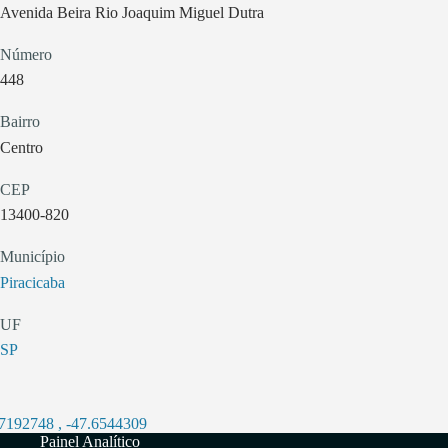
Avenida Beira Rio Joaquim Miguel Dutra
Número
448
Bairro
Centro
CEP
13400-820
Município
Piracicaba
UF
SP
.7192748
,
-47.6544309
Painel Analítico