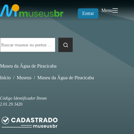
Pular
para
Menu
o
Entrar
conteúdo
Sem
resultados
Museu da Água de Piracicaba
Início
/
Museus
/
Museu da Água de Piracicaba
Código Identificador Ibram
2.01.29.3420