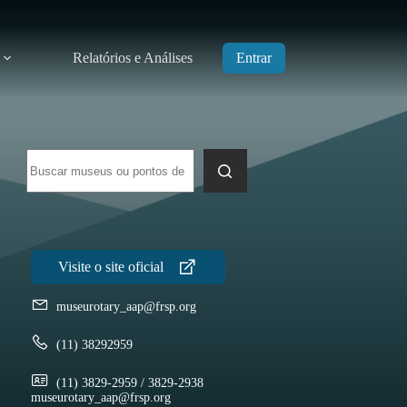
Relatórios e Análises
Entrar
Sem
resultados
museurotary_aap@frsp.org
(11) 38292959
(11) 3829-2959 / 3829-2938
museurotary_aap@frsp.org