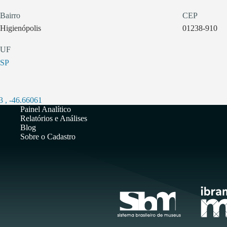
Bairro
CEP
Higienópolis
01238-910
UF
SP
3
,
-46.66061
Painel Analítico
Relatórios e Análises
Blog
Sobre o Cadastro