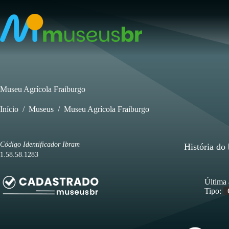
Pular
para
o
conteúdo
Museu Agrícola Fraiburgo
Início
/
Museus
/
Museu Agrícola Fraiburgo
Código Identificador Ibram
História do
1.58.58.1283
Última 
Tipo: