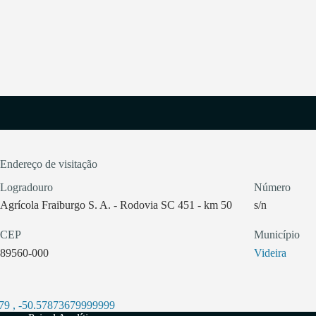
Endereço de visitação
Logradouro
Número
Agrícola Fraiburgo S. A. - Rodovia SC 451 - km 50
s/n
CEP
Município
89560-000
Videira
79
,
-50.57873679999999