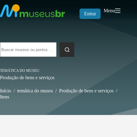
Pular
para
Menu
o
Entrar
conteúdo
Sem
resultados
TEMÁTICA DO MUSEU
Produção de bens e serviços
Início
/
temática do museu
/
Produção de bens e serviços
/
Itens