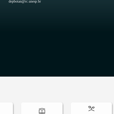
depbotan@rc.unesp.br
O