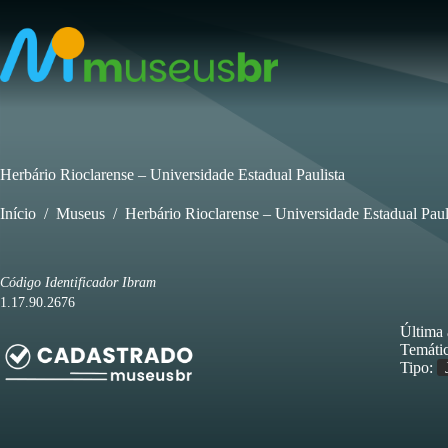
Pular
para
o
conteúdo
Herbário Rioclarense – Universidade Estadual Paulista
Início
/
Museus
/
Herbário Rioclarense – Universidade Estadual Paul
Código Identificador Ibram
1.17.90.2676
Última 
Temátic
Tipo: