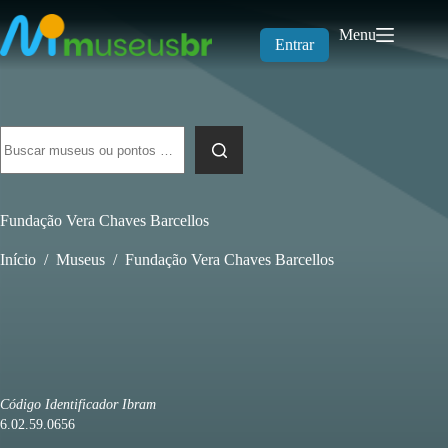
Pular
para
Menu
o
Entrar
conteúdo
Sem
resultados
Fundação Vera Chaves Barcellos
Início
/
Museus
/
Fundação Vera Chaves Barcellos
Código Identificador Ibram
6.02.59.0656