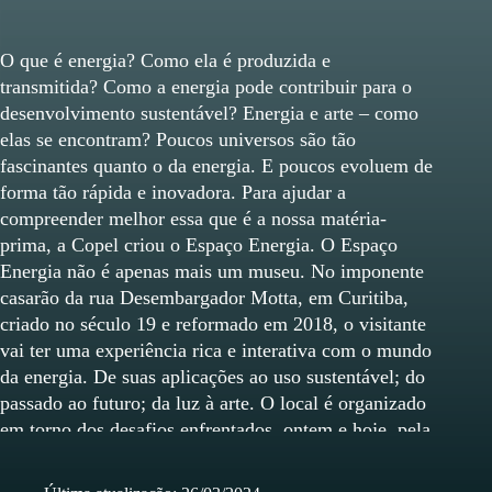
O que é energia? Como ela é produzida e
transmitida? Como a energia pode contribuir para o
desenvolvimento sustentável? Energia e arte – como
elas se encontram? Poucos universos são tão
fascinantes quanto o da energia. E poucos evoluem de
forma tão rápida e inovadora. Para ajudar a
compreender melhor essa que é a nossa matéria-
prima, a Copel criou o Espaço Energia. O Espaço
Energia não é apenas mais um museu. No imponente
casarão da rua Desembargador Motta, em Curitiba,
criado no século 19 e reformado em 2018, o visitante
vai ter uma experiência rica e interativa com o mundo
da energia. De suas aplicações ao uso sustentável; do
passado ao futuro; da luz à arte. O local é organizado
em torno dos desafios enfrentados, ontem e hoje, pela
Copel, e do papel da energia no dia a dia. O Espaço
Energia estimula a reflexão sobre o uso inteligente e