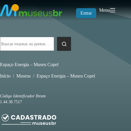
Pular
para
Menu
o
Entrar
conteúdo
Sem
resultados
Espaço Energia – Museu Copel
Início
/
Museus
/
Espaço Energia – Museu Copel
Código Identificador Ibram
1.44.38.7517