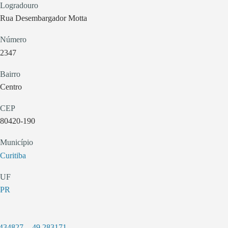
Logradouro
Rua Desembargador Motta
Número
2347
Bairro
Centro
CEP
80420-190
Município
Curitiba
UF
PR
.434827
,
-49.283171