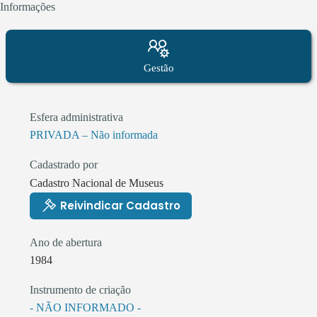
Informações
exposição; - Carregar sacolas, pacotes, malas, guarda-
chuvas, brinquedos; - Filmar; - Fumar; - Falar ao
celular durante a visita
Gestão
Esfera administrativa
PRIVADA – Não informada
Cadastrado por
Cadastro Nacional de Museus
Reivindicar Cadastro
Ano de abertura
1984
Instrumento de criação
- NÃO INFORMADO -