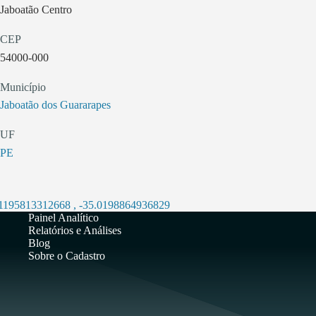
Jaboatão Centro
CEP
54000-000
Município
Jaboatão dos Guararapes
UF
PE
11195813312668
,
-35.0198864936829
Painel Analítico
Relatórios e Análises
Blog
Sobre o Cadastro