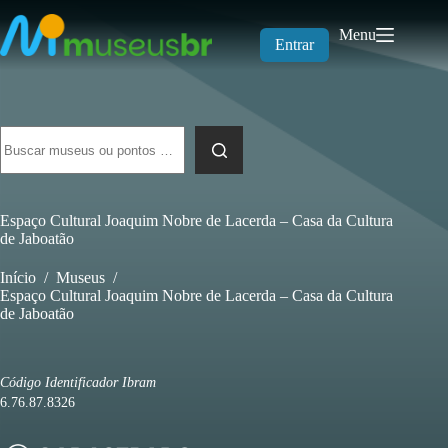
Pular
para
Menu
o
Entrar
conteúdo
Sem
resultados
Espaço Cultural Joaquim Nobre de Lacerda – Casa da Cultura
de Jaboatão
Início
/
Museus
/
Espaço Cultural Joaquim Nobre de Lacerda – Casa da Cultura
de Jaboatão
Código Identificador Ibram
6.76.87.8326