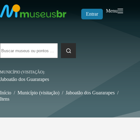
Pular
para
Menu
o
Entrar
conteúdo
Sem
resultados
MUNICÍPIO (VISITAÇÃO)
Jaboatão dos Guararapes
Início
/
Município (visitação)
/
Jaboatão dos Guararapes
/
Itens