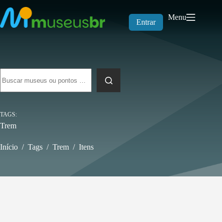
Pular
para
Menu
o
Entrar
conteúdo
Sem
resultados
TAGS
Trem
Início
/
Tags
/
Trem
/
Itens