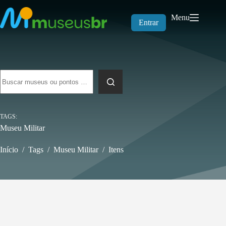
Pular
para
Menu
o
Entrar
conteúdo
Sem
resultados
TAGS
Museu Militar
Início
/
Tags
/
Museu Militar
/
Itens