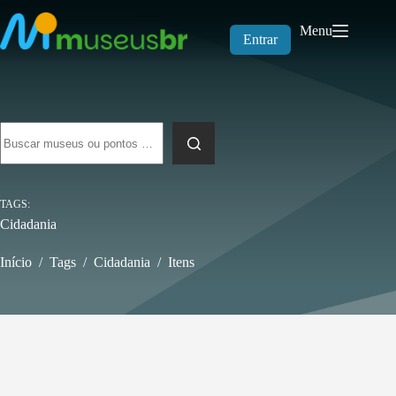
Pular
para
Menu
o
Entrar
conteúdo
Sem
resultados
TAGS
Cidadania
Início
/
Tags
/
Cidadania
/
Itens