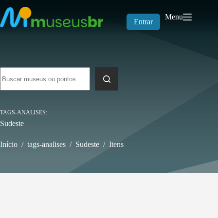
Pular
para
Menu
o
Entrar
conteúdo
Sem
resultados
TAGS-ANALISES
Sudeste
Início
/
tags-analises
/
Sudeste
/
Itens