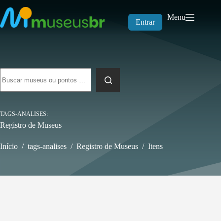
Pular
para
Menu
o
Entrar
conteúdo
Sem
resultados
TAGS-ANALISES
Registro de Museus
Início
/
tags-analises
/
Registro de Museus
/
Itens