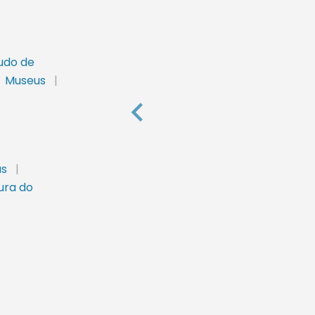
udo de
Museus
|
us
|
ura do